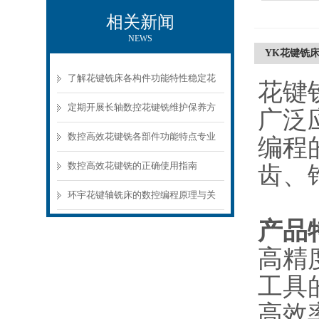
相关新闻
NEWS
YK花键铣
了解花键铣床各构件功能特性稳定花
花键
键工件加工质量
定期开展长轴数控花键铣维护保养方
广泛
法的实施至关重要
数控高效花键铣各部件功能特点专业
编程
解析与分享
数控高效花键铣的正确使用指南
齿、
环宇花键轴铣床的数控编程原理与关
产品
键技术
高精
工具
高效