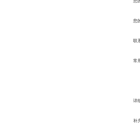
您
您
联
常
详
补