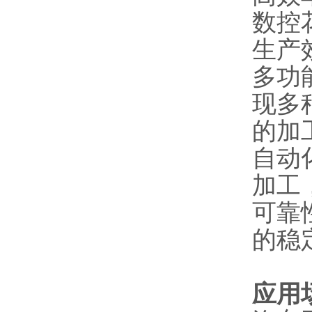
数控
生产
多功
现多
的加
自动
加工
可靠
的稳
应用