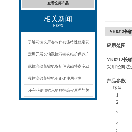
查看全部产品
相关新闻
NEWS
YK6212
了解花键铣床各构件功能特性稳定花
应用范围：
键工件加工质量
定期开展长轴数控花键铣维护保养方
YK6212
长
法的实施至关重要
数控高效花键铣各部件功能特点专业
采用径向法
解析与分享
数控高效花键铣的正确使用指南
产品参数：
序号
环宇花键轴铣床的数控编程原理与关
1
2
键技术
3
4
5