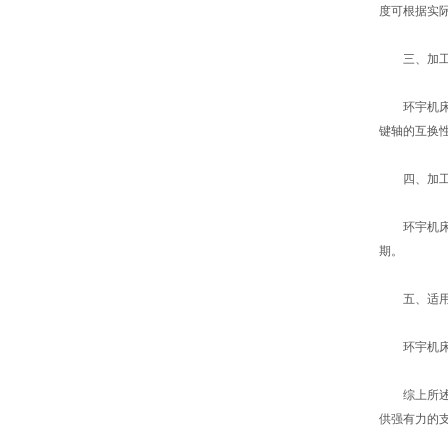
度可根据实
三、加工
环宇机床的
键轴的互换
四、加工
环宇机床花
期。
五、适用
环宇机床的
综上所述，
供强有力的