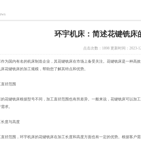
ews
环宇机床：简述花键铣床
点击次数：1898 更新时间：2023-12
为国内有名的机床制造企业，其花键铣床在市场上备受关注。花键铣床是一种高效
机床花键铣床的加工规模，帮助您了解其特点和优势。
直径范围
花键铣床根据型号不同，加工直径范围也有所差异。一般来说，花键铣床可以加工直径
产需求。
长度与高度
径范围，环宇机床的花键铣床在加工长度和高度方面也有一定的优势。根据客户需求，花