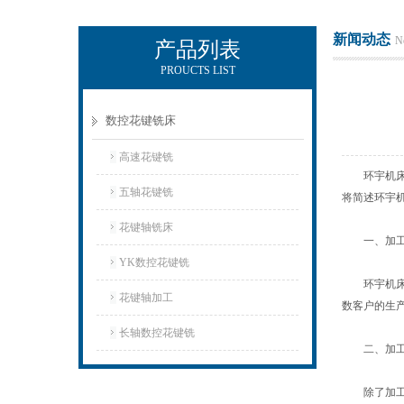
新闻动态
N
产品列表
PROUCTS LIST
玉环市环宇机床制造有限公司
数控花键铣床
高速花键铣
环宇机床作
五轴花键铣
将简述环宇
花键轴铣床
一、加工
YK数控花键铣
环宇机床的
花键轴加工
数客户的生
长轴数控花键铣
二、加工
除了加工直