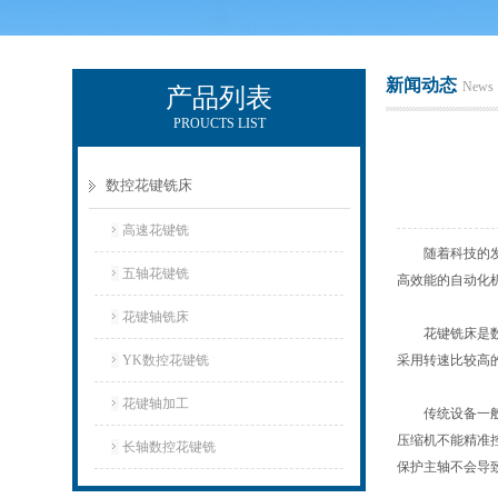
新闻动态
News
产品列表
PROUCTS LIST
玉环市环宇机床制造有限公司
数控花键铣床
高速花键铣
随着科技的发展
五轴花键铣
高效能的自动化
花键轴铣床
花键铣床是数控
YK数控花键铣
采用转速比较高
花键轴加工
传统设备一般是
压缩机不能精准
长轴数控花键铣
保护主轴不会导