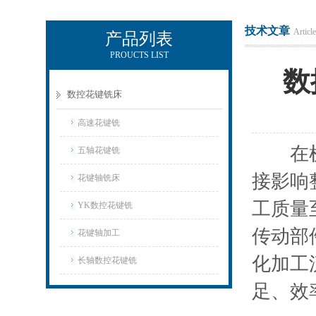
技术文章
Article
产品列表
PROUCTS LIST
玉环市环宇机床制造有限公司
数
数控花键铣床
高速花键铣
在机床
五轴花键铣
接影响
花键轴铣床
工质量
YK数控花键铣
传动部
花键轴加工
化加工
长轴数控花键铣
足、效