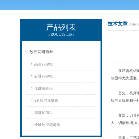
技术文章
Article
产品列表
PROUCTS LIST
玉环市环宇机床制造有限公司
数控花键铣床
高速花键铣
在精密机械加工
五轴花键铣
制显得尤为重要
花键轴铣床
首先，机床本身
YK数控花键铣
轨的直线度和平
花键轴加工
其次，刀具的选
大、切削热增加
长轴数控花键铣
再者，工艺参数