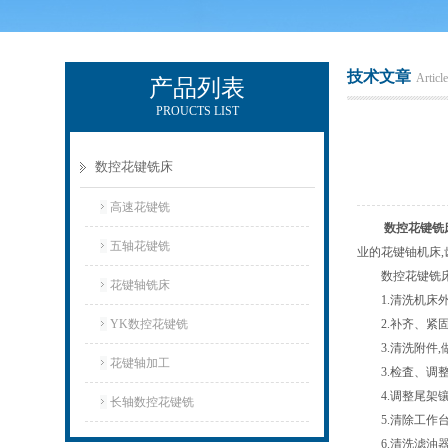
技术文章
Article
产品列表
PROUCTS LIST
玉环市环宇机床制造有限公司
数控花键铣床
高速花键铣
数控花键铣
五轴花键铣
业的花键铀机床,
数控花键铣床的
花键轴铣床
1.清洗机床外
YK数控花键铣
2.补齐、紧固
3.清洗附件,
花键轴加工
3.检査、调整
4.调整尾架镶
长轴数控花键铣
5.清除工作台
6.清洗滤油器